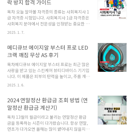
소유하고 있는 사람에게 부과되는 세금으로, 각
락 방지 합격 가이드
지방자치단체에서 징수합니다. 이 세금은 도로
목차 오늘 알아볼 자격증의 종류는 사회복지사 1
유지 및 교통 인프라 개선에 사용되며, 자동차 소
급 자격증 시험입니다. 사회복지사 1급 자격증은
유주라면 반드시 납부해야 하는 의무입니다.자동
사회복지 분야에서 전문성을 인정받는 중요한 자
차세는 차량의 배기량, 연식, 용도에 따라 다르게
격증으로, 많은 분들이 이 자격증을 취득하기 위
부과되므로, 정확한 계산이 필요합니다. 💰 자동
2025. 1. 7.
해 노력하고 있습니다. 이번 포스팅에서는 사회
차세금 납부 기간자동차세금 납부 기간은 다음과
복지사 1급 시험에 대한 응시자격, 시험일정, 접
같습니다. 일반적으로 자동차세는 연 2회로 나누
메디큐브 에이지알 부스터 프로 LED
수방법, 과목 및 시간, 합격 기준, 그리고 과락 방
어 납부할..
지 전략 등을 자세히 알아보겠습니다. 사회복
크랙 깨짐 무상 AS 후기
지사 1급 자격증사회복지사 1급 자격증은 사회
목차메디큐브 에이지알 부스터 프로는 최근 많은
복지 분야에서 활동할 수 있는 자격으로, 이 자격
사랑을 받고 있는 스킨케어 뷰티디바이스 기기입
증을 가진 사람들은 다양한 사회복지 서비스를
니다. 이 제품은 피부의 탄력을 높이고, 주름 개선
제공할 수 있습니다. 사회복지사는 개인이나 가
에 도움을 주는 기능으로 유명합니다. 하지만
족이 겪는 여러 가지 문제를 해결하고, 그들이 보
2025. 1. 6.
사용 중 메디큐브 에이지알 부스터 프로의 LED
다 나은 삶을 영위할 수 있도록 돕는 역할을 수행
에 크랙이 발생하는 경우가 있어, 이에 대한 정보
합니다. 이러한 점에서 사회복지사 1급 자격증은
2024 연말정산 환급금 조회 방법 (연
와 AS 방법을 공유하고자 합니다. 메디큐브 에
매우..
이지알 부스터 프로메디큐브 에이지알 부스터 프
말정산 환급금 계산기)
로는 최신 기술이 적용된 스킨케어 기기로, LED
목차 13월의 월급이라고 불리는 연말정산 환급
광선과 진동 기능을 통해 피부 깊숙이 영양을 전
금을 등록하는 시즌이 다가왔습니다. 항상 연말,
달합니다. 특히, 이 제품은 사용이 간편하고 효과
연초가 다가오면 올해는 많이 뱉어내지 않을지
가 빠르다는 점에서 많은 소비자들에게 인기를