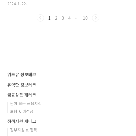
혹은 많이 환급받을 수 있지는 않을지 고민이 됩
끌고 있습니다. 피부관리에 대한 관심이 높아짐
2024. 1. 22.
니다. 하지만 걱정하지 마세요! 지금부터 함께 연
에 따라 에이지알 부스터 프로의 인기 또한 가파
말정산 고민은 덜어내고 더 많은 혜택을 챙길 수
르게 상승하고 있습니다. 이 제품의 디자인은
1
2
3
4
···
10
있는 2024 연말정산 환급금 조회 방법 및 추가납
세련..
부금 조회 방법 대해 알아보도록 하겠습니다.
2024년 연말정산 연말정산이란, 전년도 1년간
납부한 세금과 실제로 내야 하는 세금을 정산하
는 과정입니다. 근로소득을 포함한 종합소득이
있는 거주자는 매년 1월 1일부터 12월 31일까지
발생한 소득을 다음 연도 5월 31일까지 개인별로
종합소득세 확정신고를 해야 합니다. ㄷㄷ(중간)
근로소득만이 있는 근로자에 대해서는 근로소득
을 지..
위드유 정보테크
유익한 정보테크
금융상품 재테크
돈이 되는 금융지식
보험 & 예적금
정책지원 세테크
정부지원 & 정책