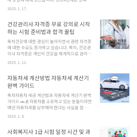
제와 세액공제 항목에 중요한 개정사항이 적용되
2025. 1. 17.
므로, 이를 잘 활용하면 더 많은 세금 환급을 받을
수 있습니다. 이번 포스팅에서는 국세청 자료를
건강관리사 자격증 무료 강의로 시작
기반으로 한 연말소득공제 절세 팁과 간소화 서
비스 활용법을 알려드립니다. 2024년 귀속분 연
하는 시험 준비법과 합격 꿀팁
말정산 주요 개정사항1) 육아휴직수당 비과세 한
목차건강에 대한 관심이 높아지면서 관련 자격증
도 확대기존: 월 10만 원변경: 월 20만 원적용 시
에 대한 수요도 증가하고 있습니다. 특히, 건강관
기: 2024년 1월 1일 이후 지급분부터 적용 2) 자
리사 자격증은 개인의 건강을 체계적으로 관리하
녀 세액공제 확대기존: 2명 자녀까지 30만 원변
고, 전문적인 지식을 활용해 다른 사람의 건강을
경: 2명 자녀까지 35만 원, 3명 이상부터는 추가
2025. 1. 12.
돕는 직업으로 주목받고 있습니다. 오늘은 건
자녀당 30만 원적용 시기: 2024년 연말정산 시
강관리사 자격증에 대한 모든 것을 알아보겠습니
적용3) 장기주..
자동차세 계산방법 자동차세 계산기
다. 건강관리사 자격증이란?건강관리사 자격증
은 건강과 웰빙에 대한 체계적인 지식을 습득하
완벽 가이드
고, 이를 바탕으로 개인 또는 단체의 건강을 관리
목차자동차 세금 계산법과 자동차세 계산기 완벽
할 수 있는 전문 자격증에 해당합니다. 영양, 운
가이드 🚗💰 자동차를 소유하고 있는 분들이라면
동, 심리 등 건강 전반에 대한 이론과 실무를 포함
매년 자동차세를 납부해야 한다는 사실을 잘 알
하여 현대인의 다양한 건강 문제를 예방하고 개
고 계실 것입니다.오늘은 자동차세에 대해 알아
선하는 데 중점을 둡니다. 특히, 건강관리사 자격
2025. 1. 8.
보고, 2025년도 자동차세 납부기간과 자동차세
증은 건강 컨설팅, 헬스케어 프로그램 설계 등 여
계산기를 어떻게 활용할 수 있는지에 대해 자세
러 방면에서 활용할 수 있는 전문성을 제공합니
사회복지사 1급 시험 일정 시간 및 과
히 설명드리겠습니다. 자동차세란?자동차를
다. ..