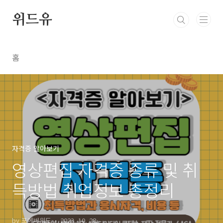
본문 바로가기
위드유
홈
자격증 알아보기
영상편집 자격증 종류 및 취
득방법 취업정보 총정리
by 포에버위드
2023. 10. 28.