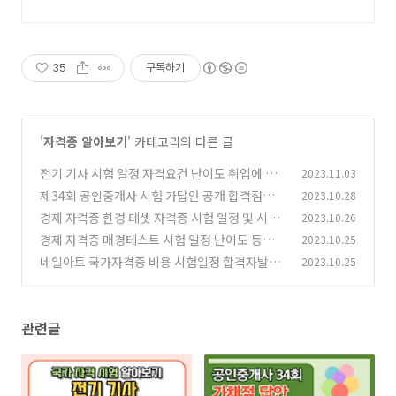
35
구독하기
'
자격증 알아보기
' 카테고리의 다른 글
전기 기사 시험 일정 자격요건 난이도 취업에 도
2023.11.03
움되는 글
제34회 공인중개사 시험 가답안 공개 합격점수
2023.10.28
(6)
확인해보기
경제 자격증 한경 테셋 자격증 시험 일정 및 시험
2023.10.26
(20)
시간 등급까지 한 번에 정리
경제 자격증 매경테스트 시험 일정 난이도 등급
2023.10.25
(70)
점수 꿀팁
네일아트 국가자격증 비용 시험일정 합격자발표
2023.10.25
(62)
합격 총정리
(67)
관련글